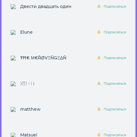
Двести двадцать один
Подписаться
Elune
Подписаться
ŦĦ€ Μ€ŘØVΞŇǤΞΔŇ
Подписаться
ᚷᛖᛚᚲᛁᚾ
Подписаться
matthew
Подписаться
Matsuei
Подписаться