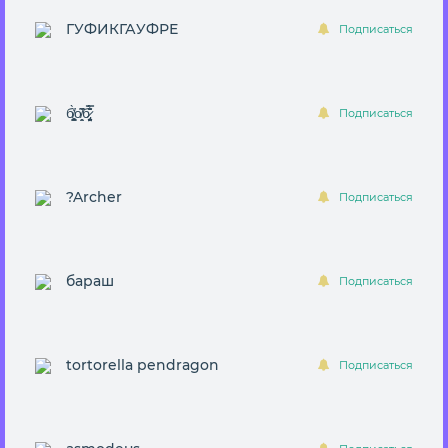
ГУФИКГАУФРЕ
Подписаться
б̸̻̭͓̪̀̒о̸̝̯̆͆͘б̷̡̦̠͉̤̙̎̎̾̌̈́̿́
Подписаться
?Archer
Подписаться
бараш
Подписаться
tortorella pendragon
Подписаться