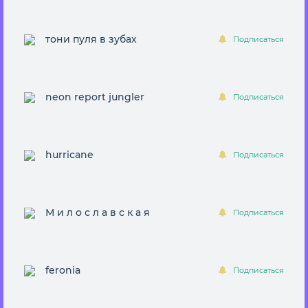
тони пуля в зубах
Подписаться
neon report jungler
Подписаться
hurricane
Подписаться
М и л о с л а в с к а я
Подписаться
feronia
Подписаться