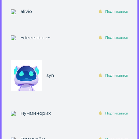
alivio
Подписаться
~𝚍𝚎𝚌𝚎𝚖𝚋𝚎𝚛~
Подписаться
syn
Подписаться
Нумминорих
Подписаться