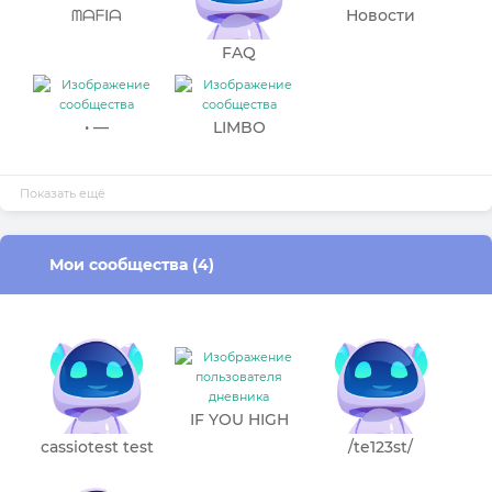
ᗰᗩᖴIᗩ
Новости
Beonmind.ru
FAQ
• —
LIMBO
PANSELINOS —
•
Показать ещё
Мои сообщества (4)
IF YOU HIGH
cassiotest test
/te123st/