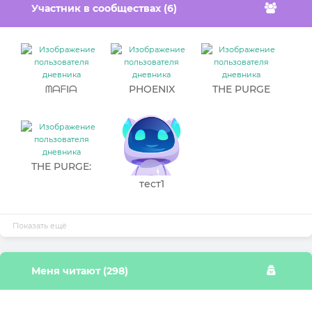
Участник в сообществах (6)
ᗰᗩᖴIᗩ
PHOENIX
THE PURGE
THE PURGE:
characters
тест1
Показать ещё
Меня читают (298)