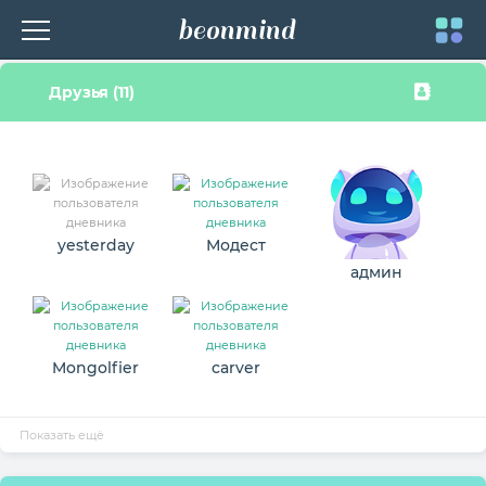
beonmind
Toggle
Друзья (11)
navigati
yesterday
Модест
админ
Mongolfier
carver
Показать ещё