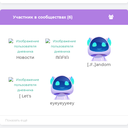
Участник в сообществах (6)
Новости
ᗰᗩᖴIᗩ
Beonmind.ru
[..F..]andom
[..A..]vatars
[ Let's
Haikyuu!!]
еуеуеууееу
Показать ещё