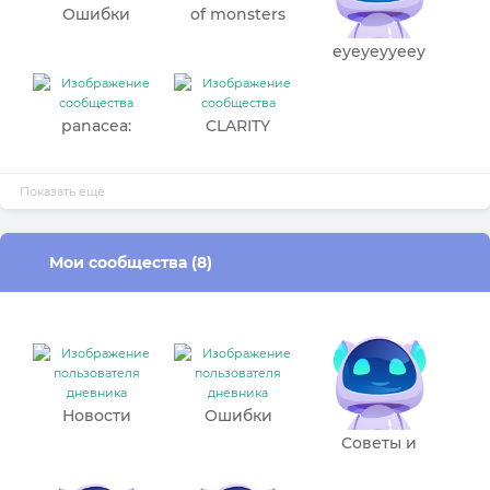
Ошибки
of monsters
and men
еуеуеууееу
panacea:
CLARITY
reforged
Показать ещё
Мои сообщества (8)
Новости
Ошибки
Beonmind.ru
Советы и
Предложения