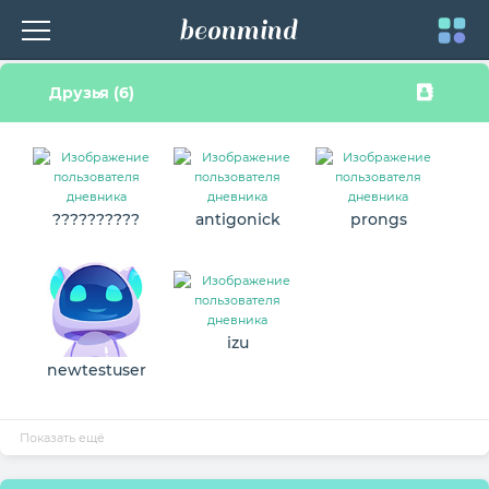
beonmind
Toggle
Друзья (6)
navigati
??????????
antigonick
prongs
izu
newtestuser
Показать ещё