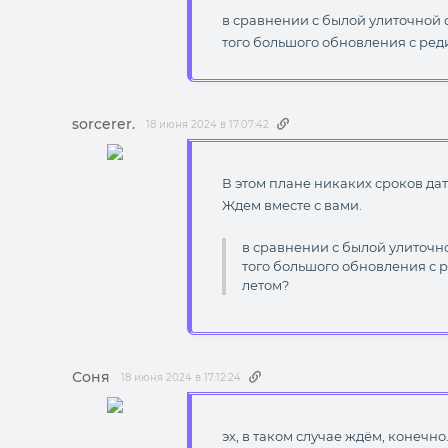
в сравнении с былой улиточной с
того большого обновления с ред
sorcerer.
18 июня 2024 в 17:07:42
В этом плане никаких сроков дат
Ждем вместе с вами.
в сравнении с былой улиточно
того большого обновления с р
летом?
Соня
18 июня 2024 в 17:12:24
эх, в таком случае ждём, конечно