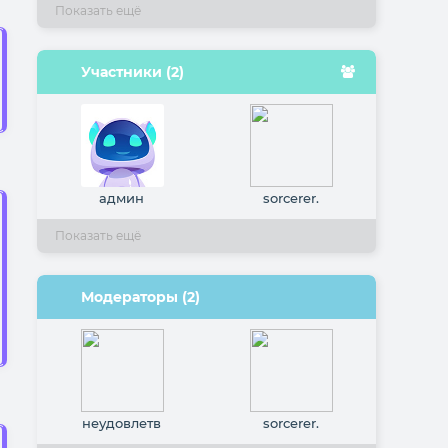
Показать ещё
Участники (2)
админ
sorcerer.
Показать ещё
Модераторы (2)
неудовлетв
sorcerer.
орённый