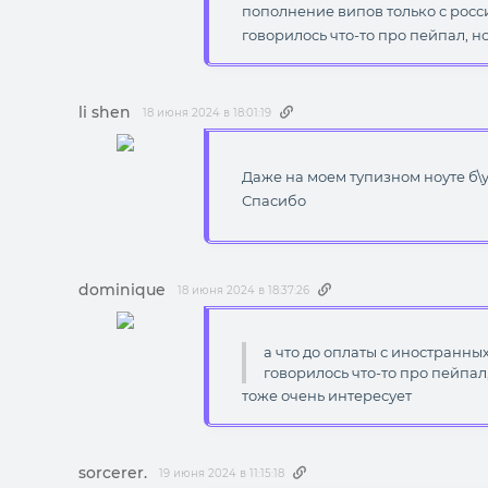
пополнение випов только с росси
говорилось что-то про пейпал, но
li shen
18 июня 2024 в 18:01:19
Даже на моем тупизном ноуте б\
Спасибо
dominique
18 июня 2024 в 18:37:26
а что до оплаты с иностранны
говорилось что-то про пейпал
тоже очень интересует
sorcerer.
19 июня 2024 в 11:15:18