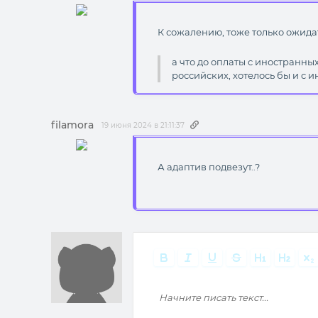
К сожалению, тоже только ожидат
а что до оплаты с иностранны
российских, хотелось бы и с 
filamora
19 июня 2024 в 21:11:37
А адаптив подвезут..?