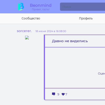
Beonmind
Привет, гость!
Сообщество
Профиль
sorcerer.
18 июня 2024 в 16:08:00
Давно не виделись
Оцен
9
7