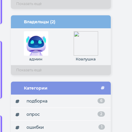
Показать ещё
малыш
Владельцы (2)
админ
Коалушка
Показать ещё
Категории
подборка
6
опрос
2
ошибки
1