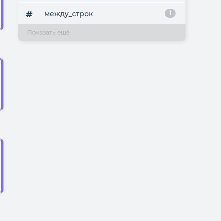
между_строк
1
Показать ещё