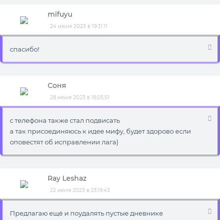
mifuyu
24 июня 2023 в 19:31:11
спасибо!
Соня
28 июня 2023 в 18:05:51
с телефона также стал подвисать
а так присоединяюсь к идее мифу, будет здорово если
оповестят об исправлении лага)
Ray Leshaz
22 июля 2023 в 23:19:43
Предлагаю ещё и поудалять пустые дневнике