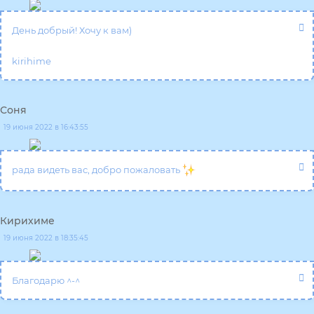
День добрый! Хочу к вам)
kirihime
Соня
19 июня 2022 в 16:43:55
рада видеть вас, добро пожаловать
Кирихиме
19 июня 2022 в 18:35:45
Благодарю ^-^