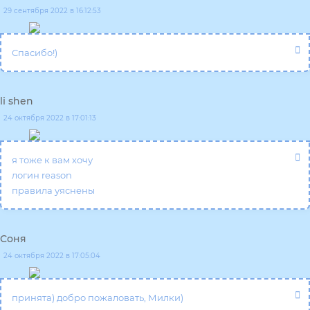
29 сентября 2022 в 16:12:53
Спасибо!)
li shen
24 октября 2022 в 17:01:13
я тоже к вам хочу
логин reason
правила уяснены
Соня
24 октября 2022 в 17:05:04
принята) добро пожаловать, Милки)