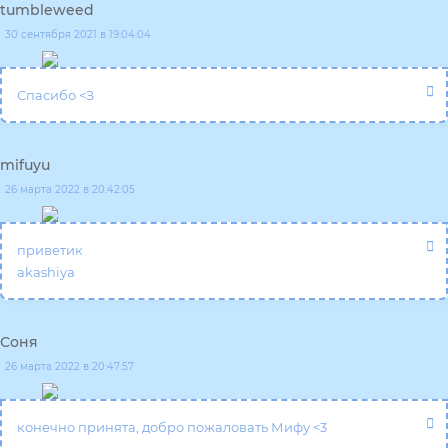
tumbleweed
30 сентября 2021 в 19:04:04
Спасибо <З
mifuyu
26 марта 2022 в 20:42:05
приветик
akashiya
Соня
26 марта 2022 в 20:47:57
конечно принята, добро пожаловать Мифу <3