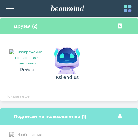
beonmind
Toggle
Друзья (2)
navigati
Рейла
Ksilendius
Показать ещё
Подписан на пользователей (1)