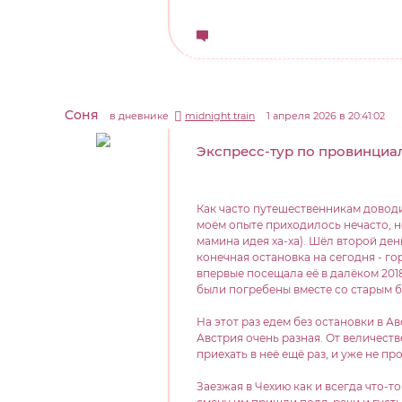
Соня
в дневнике
midnight train
1 апреля 2026 в 20:41:02
Экспресс-тур по провинциа
Как часто путешественникам доводи
моём опыте приходилось нечасто, но
мамина идея ха-ха). Шёл второй ден
конечная остановка на сегодня - г
впервые посещала её в далёком 201
были погребены вместе со старым бе
На этот раз едем без остановки в А
Австрия очень разная. От величес
приехать в неё ещё раз, и уже не пр
Заезжая в Чехию как и всегда что-т