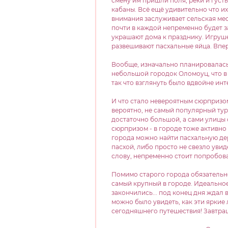
смену им пришли поля, реки и густы
кабаны. Всё ещё удивительно что и
внимания заслуживает сельская мес
почти в каждой непременно будет з
украшают дома к празднику. Игруш
развешивают пасхальные яйца. Впе
Вообще, изначально планировалась 
небольшой городок Оломоуц, что в 8
так что взглянуть было вдвойне инт
И что стало невероятным сюрпризом
вероятно, не самый популярный тур
достаточно большой, а сами улицы 
сюрпризом - в городе тоже активно 
города можно найти пасхальную де
пасхой, либо просто не свезло уви
слову, непременно стоит попробова
Помимо старого города обязательно 
самый крупный в городе. Идеальное
закончились... под конец дня ждал
можно было увидеть, как эти яркие
сегодняшнего путешествия! Завтра