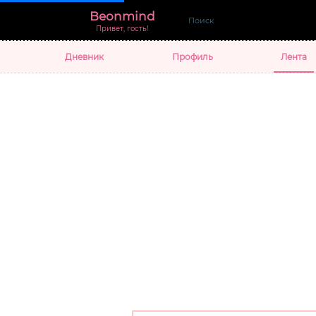
Beonmind
Привет, гость!
Дневник
Профиль
Лента