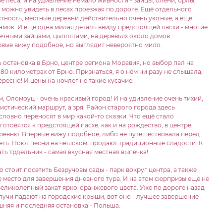
е леса, и на удивление немало живности - зайцы, олени, орлы,
х можно увидеть в лесах проезжая по дороге. Ещё отдельного
тность, местные деревни действительно очень уютные, а ещё
амок. И ещё одна милая деталь ввиду предстоящей пасхи - многие
ечными зайцами, цыплятами, на деревьях около домов
рвые вижу подобное, но выглядит невероятно мило.
остановка в Брно, центре региона Моравия, но выбор пал на
0 километрах от Брно. Признаться, я о нём ни разу не слышала,
ересно! И цены на ночлег не такие кусачие.
, Оломоуц - очень красивый город! И на удивление очень тихий,
истический маршрут, а зря. Район старого города здесь
словно переносят в мир какой-то сказки. Что ещё стало
готовятся к предстоящей пасхе, как и на рождество, в центре
ревню. Впервые вижу подобное, либо не путешествовала перед
деть. Поют песни на чешском, продают традиционные сладости. К
ть трдельник - самая вкусная местная выпечка!
стоит посетить Безручовы сады - парк вокруг центра, а также
 место для завершения дневного тура. И на этом сюрпризы ещё не
 великолепный закат ярко-оранжевого цвета. Уже по дороге назад
 лучи падают на городские крыши, вот оно - лучшее завершение
шняя и последняя остановка - Польша.