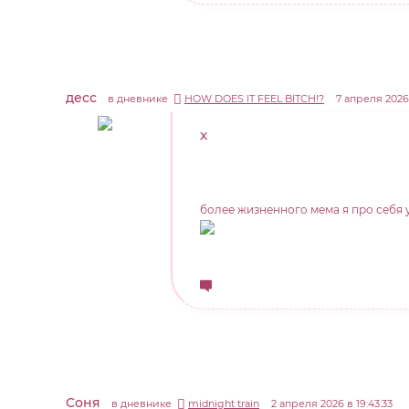
десс
в дневнике
HOW DOES IT FEEL BITCH!?
7 апреля 2026 
x
более жизненного мема я про себя у
Соня
в дневнике
midnight train
2 апреля 2026 в 19:43:33