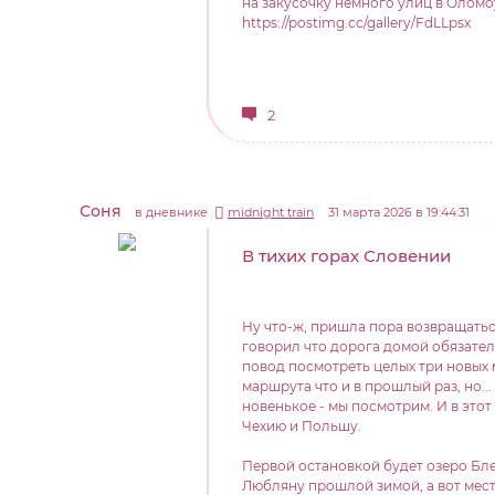
на закусочку немного улиц в Оломо
https://postimg.cc/gallery/FdLLpsx
2
Соня
в дневнике
midnight train
31 марта 2026 в 19:44:31
В тихих горах Словении
Ну что-ж, пришла пора возвращаться
говорил что дорога домой обязател
повод посмотреть целых три новых 
маршрута что и в прошлый раз, но..
новенькое - мы посмотрим. И в этот
Чехию и Польшу.
Первой остановкой будет озеро Бле
Любляну прошлой зимой, а вот мест