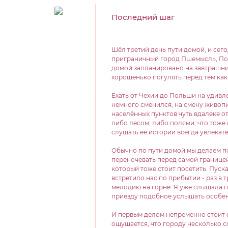
Последний шаг
Шёл третий день пути домой, и сего
приграничный город Пшемысль, Поль
домой запланировано на завтрашни
хорошенько погулять перед тем как 
Ехать от Чехии до Польши на удивле
немного сменился, на смену живоп
населённых пунктов чуть вдалеке о
либо лесом, либо полями, что тоже 
слушать её истории всегда увлекат
Обычно по пути домой мы делаем по
переночевать перед самой границе
который тоже стоит посетить. Пуск
встретило нас по прибытии - раз в 
мелодию на горне. Я уже слышала по
приезду подобное услышать особен
И первым делом непременно стоит о
ощущается, что городу несколько со