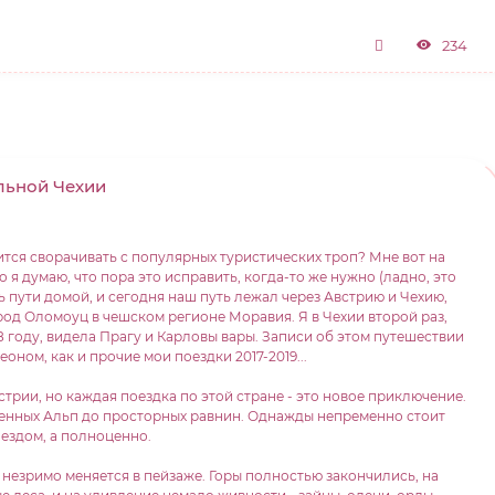
234
льной Чехии
тся сворачивать с популярных туристических троп? Мне вот на
 я думаю, что пора это исправить, когда-то же нужно (ладно, это
ь пути домой, и сегодня наш путь лежал через Австрию и Чехию,
ород Оломоуц в чешском регионе Моравия. Я в Чехии второй раз,
8 году, видела Прагу и Карловы вары. Записи об этом путешествии
оном, как и прочие мои поездки 2017-2019...
встрии, но каждая поездка по этой стране - это новое приключение.
твенных Альп до просторных равнин. Однажды непременно стоит
оездом, а полноценно.
о незримо меняется в пейзаже. Горы полностью закончились, на