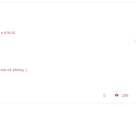
в 8:36:05
же не увижу :)
256