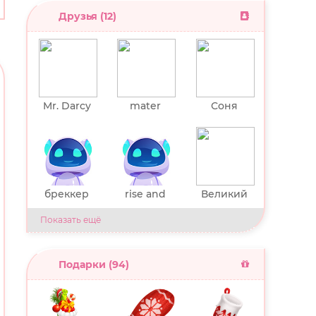
Друзья (12)
Mr. Darcy
mater
Соня
lachrymar
um
бреккер
rise and
Великий
shine
уравнител
Показать ещё
ь
Подарки (94)