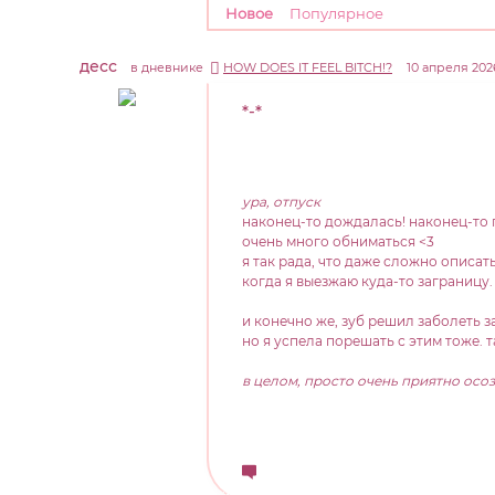
Новое
Популярное
десс
в дневнике
HOW DOES IT FEEL BITCH!?
10 апреля 2026
*-*
ура, отпуск
наконец-то дождалась! наконец-то 
очень много обниматься <3
я так рада, что даже сложно описать
когда я выезжаю куда-то заграницу.
и конечно же, зуб решил заболеть з
но я успела порешать с этим тоже. т
в целом, просто очень приятно осоз