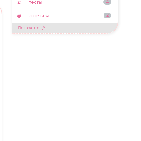
тесты
4
эстетика
2
Показать ещё