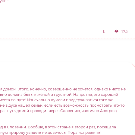
уце ~
175
 домой. Этого, конечно, совершенно не хочется, однако никто не
ьно должна быть тяжёлой и грустной. Напротив, это хороший
места по пути! Изначально думали придерживаться того же
. не в духе нашей семьи, если есть возможность посмотреть что-то
 раз путь домой проходит через Словению, частично Австрию,
д в Словении. Вообще, в этой стране я второй раз, посещала
ную природу увидеть не довелось. Пора исправлять!