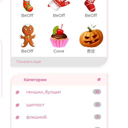
BeOff
BeOff
BeOff
BeOff
Соня
费渡
Показать ещё
Категории
геншин_булщит
16
щитпост
8
флешмоб
6