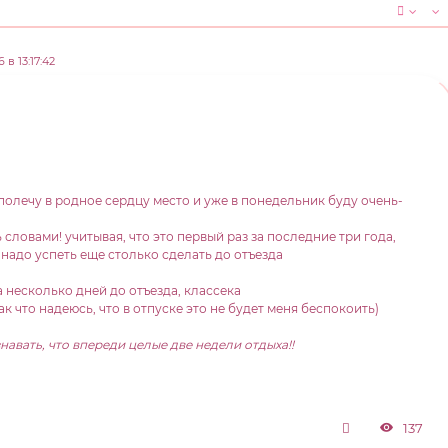
 в 13:17:42
полечу в родное сердцу место и уже в понедельник буду очень-
 словами! учитывая, что это первый раз за последние три года,
 надо успеть еще столько сделать до отъезда
а несколько дней до отъезда, классека
ак что надеюсь, что в отпуске это не будет меня беспокоить)
навать, что впереди целые две недели отдыха!!
137