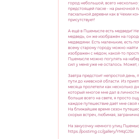
город небольшой, всего несколько 
предстоящей пасхе - на рыночной 
пасхальной деревни как в Чехии кон
присутствует!
А ещё в Пшемысле есть медведи! Не
медведь, он же изображён на город
медведями. Есть маленькие, есть п
всему старому городу можно найти 
изображен с мёдом, какой-то просто
Пшемысле можно погулять на набере
сил у меня уже не осталось. Может, 
Завтра предстоит непростой день,
пути до киевской области. Из приятн
месяца пролетели как несколько дн
который многое мне дал в личностно
больше всего на свете, я просто ощ
каждое путешествие даёт мне свой
На ближайшее время сезон путешест
скорых встреч, любимая, заграничн
На закусочку немного улиц Пшемыс
https://postimg.cc/gallery/YMqGJSv