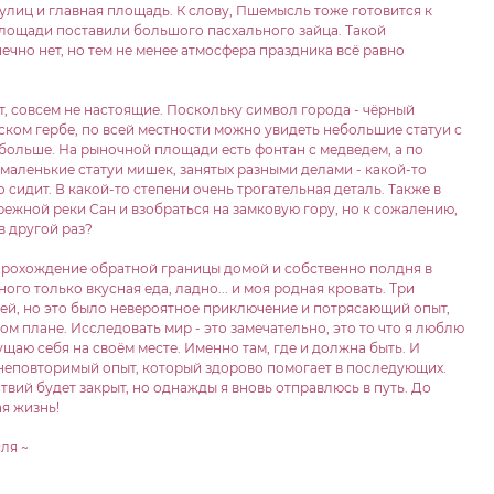
улиц и главная площадь. К слову, Пшемысль тоже готовится к
площади поставили большого пасхального зайца. Такой
ечно нет, но тем не менее атмосфера праздника всё равно
т, совсем не настоящие. Поскольку символ города - чёрный
ском гербе, по всей местности можно увидеть небольшие статуи с
обольше. На рыночной площади есть фонтан с медведем, а по
маленькие статуи мишек, занятых разными делами - какой-то
 сидит. В какой-то степени очень трогательная деталь. Также в
жной реки Сан и взобраться на замковую гору, но к сожалению,
в другой раз?
 прохождение обратной границы домой и собственно полдня в
ого только вкусная еда, ладно... и моя родная кровать. Три
ей, но это было невероятное приключение и потрясающий опыт,
м плане. Исследовать мир - это замечательно, это то что я люблю
ущаю себя на своём месте. Именно там, где и должна быть. И
 неповторимый опыт, который здорово помогает в последующих.
вий будет закрыт, но однажды я вновь отправлюсь в путь. До
ая жизнь!
ля ~