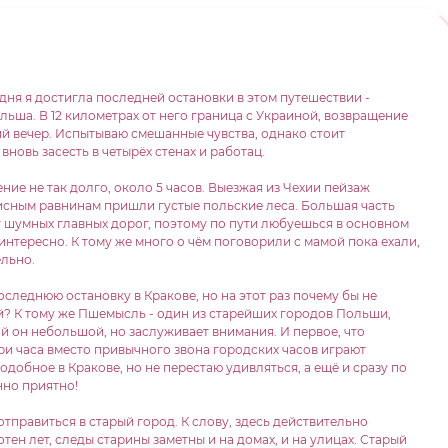
дня я достигла последней остановки в этом путешествии -
ша. В 12 километрах от него граница с Украиной, возвращение
й вечер. Испытываю смешанные чувства, однако стоит
вновь засесть в четырёх стенах и работац.
ние не так долго, около 5 часов. Выезжая из Чехии пейзаж
исным равнинам пришли густые польские леса. Большая часть
т шумных главных дорог, поэтому по пути любуешься в основном
интересно. К тому же много о чём поговорили с мамой пока ехали,
ельно.
следнюю остановку в Кракове, но на этот раз почему бы не
й? К тому же Пшемысль - один из старейших городов Польши,
ай он небольшой, но заслуживает внимания. И первое, что
три часа вместо привычного звона городских часов играют
добное в Кракове, но не перестаю удивляться, а ещё и сразу по
но приятно!
тправиться в старый город. К слову, здесь действительно
тен лет, следы старины заметны и на домах, и на улицах. Старый