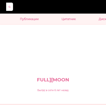
Публикации
Цитатник
Диск
FULL][MOON
Был(а) в сети 6 лет назад