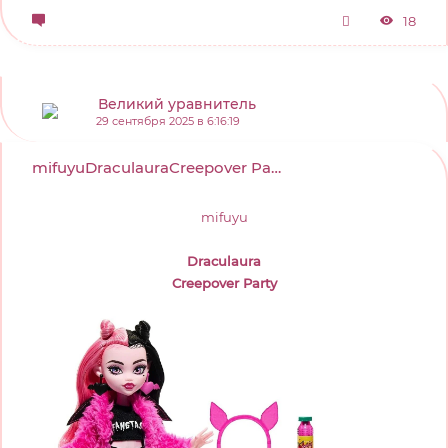
18
Великий уравнитель
29 сентября 2025 в 6:16:19
mifuyuDraculauraCreepover Party...
mifuyu
Draculaura
Creepover Party