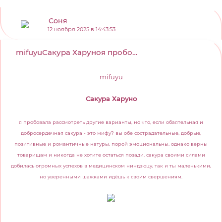
Соня
12 ноября 2025 в 14:43:53
mifuyuСакура Харуноя пробовала рассмотреть др...
mifuyu
Сакура Харуно
я пробовала рассмотреть другие варианты, но что, если обаятельная и
добросердечная сакура - это мифу? вы обе сострадательные, добрые,
позитивные и романтичные натуры, порой эмоциональны, однако верны
товарищам и никогда не хотите остаться позади. сакура своими силами
добилась огромных успехов в медицинском ниндзюцу, так и ты маленькими,
но уверенными шажками идёшь к своим свершениям.