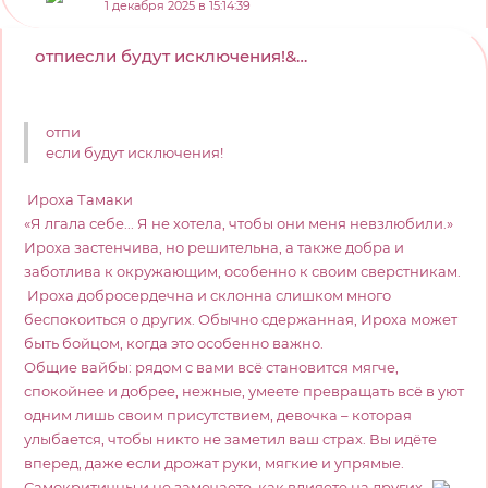
1 декабря 2025 в 15:14:39
отпиесли будут исключения!&nbsp;&nbsp;Ироха Тама...
отпи
если будут исключения!
Ироха Тамаки
«Я лгала себе... Я не хотела, чтобы они меня невзлюбили.»
Ироха застенчива, но решительна, а также добра и
заботлива к окружающим, особенно к своим сверстникам.
Ироха добросердечна и склонна слишком много
беспокоиться о других. Обычно сдержанная, Ироха может
быть бойцом, когда это особенно важно.
Общие вайбы: рядом с вами всё становится мягче,
спокойнее и добрее, нежные, умеете превращать всё в уют
одним лишь своим присутствием, девочка – которая
улыбается, чтобы никто не заметил ваш страх. Вы идёте
вперед, даже если дрожат руки, мягкие и упрямые.
Самокритичны и не замечаете, как влияете на других.