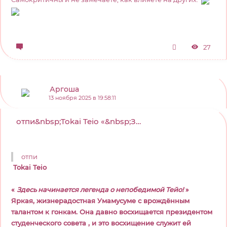
27
Аргоша
13 ноября 2025 в 19:58:11
отпи&nbsp;Tokai Teio «&nbsp;Здесь начинается легенда ...
отпи
Tokai Teio
«
Здесь начинается легенда о непобедимой Тейо!
»
Яркая, жизнерадостная Умамусуме с врождённым
талантом к гонкам. Она давно восхищается президентом
студенческого совета , и это восхищение служит ей