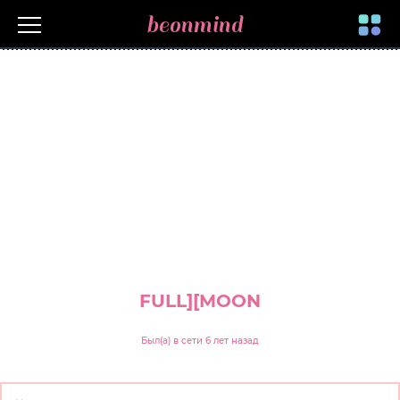
beonmind
Toggle
navigati
FULL][MOON
Был(а) в сети 6 лет назад