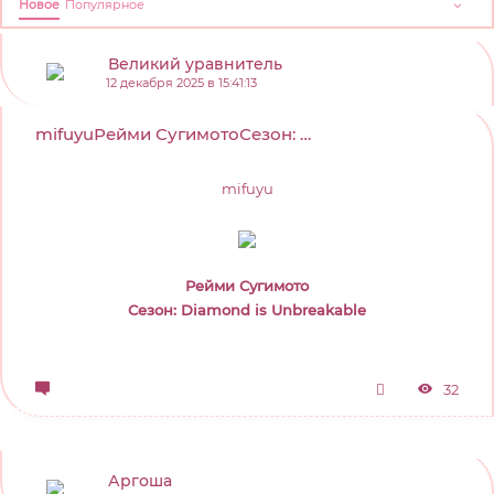
Новое
Популярное
Великий уравнитель
12 декабря 2025 в 15:41:13
mifuyuРейми СугимотоСезон: Diamond is Unbreakable...
mifuyu
Рейми Сугимото
Сезон: Diamond is Unbreakable
32
Аргоша