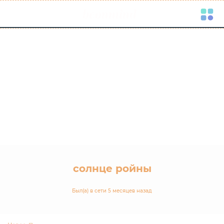
beonmind
Toggle
navigati
солнце ройны
Был(а) в сети 5 месяцев назад