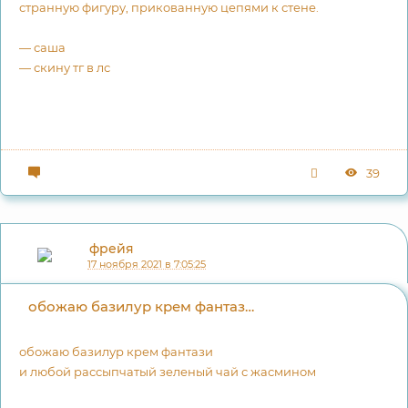
странную фигуру, прикованную цепями к стене.
— саша
— скину тг в лс
39
фрейя
17 ноября 2021 в 7:05:25
обожаю базилур крем фантазии любой рассыпч
обожаю базилур крем фантази
и любой рассыпчатый зеленый чай с жасмином