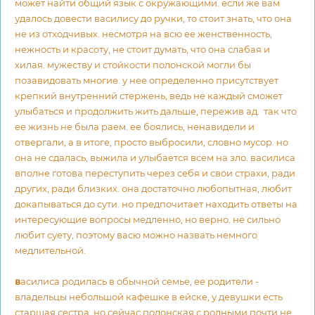
может найти общий язык с окружающими. если же вам
удалось довести василису до ручки, то стоит знать, что она
не из отходчивых. несмотря на всю ее женственность,
нежность и красоту, не стоит думать, что она слабая и
хилая. мужеству и стойкости полонской могли бы
позавидовать многие. у нее определенно присутствует
крепкий внутренний стержень, ведь не каждый сможет
улыбаться и продолжить жить дальше, пережив ад. так что
ее жизнь не была раем. ее боялись, ненавидели и
отвергали, а в итоге, просто выбросили, словно мусор. но
она не сдалась, выжила и улыбается всем на зло. василиса
вполне готова переступить через себя и свои страхи, ради
других, ради близких. она достаточно любопытная, любит
докапываться до сути. но предпочитает находить ответы на
интересующие вопросы медленно, но верно. не сильно
любит суету, поэтому васю можно назвать немного
медлительной.
в
асилиса родилась в обычной семье, ее родители -
владельцы небольшой кафешке в ейске, у девушки есть
старшая сестра. но сейчас полонская с родными почти не