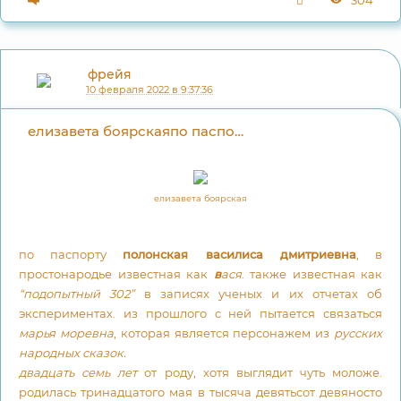
фрейя
10 февраля 2022 в 9:37:36
елизавета боярскаяпо паспорту полонская ва...
елизавета боярская
по паспорту
полонская василиса дмитриевна
, в
простонародье известная как
в
ася
. также известная как
“подопытный 302”
в записях ученых и их отчетах об
экспериментах. из прошлого с ней пытается связаться
марья моревна
, которая является персонажем из
русских
народных сказок.
двадцать семь лет
от роду, хотя выглядит чуть моложе.
родилась тринадцатого мая в тысяча девятьсот девяносто