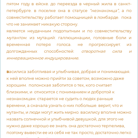
пятом году в ейске. до переезда в черный жила в санкт-
петербурге. в поселке она в статусе
“незнакомца”
, а по
совместительству работает помощницей в ломбарде. пока
что не занимает никакую сторону.
является неудачным подопытным и по совместительству
мутантом
. из мутаций: галлюцинации, головные боли и
временная потеря голоса. не прогрессирует. из
долгожданных способностей:
отворотная сила и
иннервационное индуцирование.
в
асилиса заботливая и улыбчивая, добрая и понимающая.
к ней вполне можно прийти за советом, возможно даже
хорошим. полонская заботится о тех, кого считает
близкими, и относится с пониманием и добротой к
незнакомцам. старается не судить о людях раньше
времени, а сначала узнать о них побольше. верит, что и
мутанты, и люди могут жить мирно. василису вполне можно
назвать солнечной и улыбчивой девушкой, для этого не
нужно даже хорошо ее знать. она достаточно терпелива,
поэтому вывести ее из себя не так просто, достаточно легко