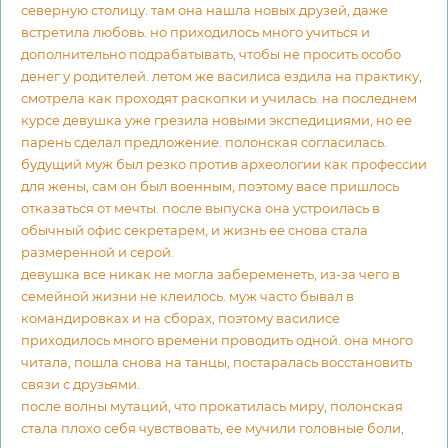
северную столицу. там она нашла новых друзей, даже
встретила любовь. но приходилось много учиться и
дополнительно подрабатывать, чтобы не просить особо
денег у родителей. летом же василиса ездила на практику,
смотрела как проходят раскопки и училась. на последнем
курсе девушка уже грезила новыми экспедициями, но ее
парень сделал предложение. полонская согласилась.
будущий муж был резко против археологии как профессии
для жены, сам он был военным, поэтому васе пришлось
отказаться от мечты. после выпуска она устроилась в
обычный офис секретарем, и жизнь ее снова стала
размеренной и серой.
девушка все никак не могла забеременеть, из-за чего в
семейной жизни не клеилось. муж часто бывал в
командировках и на сборах, поэтому василисе
приходилось много времени проводить одной. она много
читала, пошла снова на танцы, постаралась восстановить
связи с друзьями.
после волны мутаций, что прокатилась миру, полонская
стала плохо себя чувствовать, ее мучили головные боли,