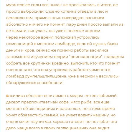
мутантов ее силы все никак не просыпались. в итоге, ее
просто выбросили, словно котенка отвезли в лес и
оставили там. прямо в ночь лихорадки. василиса
абсолютно ничего не помнит, пару дней просто выпали из
ее памяти. очнулась она уже в поселке черном.
через некоторое время полонская устроилась
помощницей в местном ломбарде, ведь ей нужны были
деньги и кров. сейчас же помимо работы василиса
занимается изучением теории “реинкарнации”, старается
собрать все крупинки воедино, выяснить кто что помнит.
очень кстати, что она устроилась работать именно в
ломбард румпельштильцхена. уже в черном у василисы
обнаружились способности.
в
асилиса обожает есть лимон с медом, это ее любимый
десерт. предпочитает чай кофе, мясо рыбе. все еще
мечтает об экспедициях и раскопках, но в тоже время
хочет обзавестись семьей. не умеет водить машину, но
очень хочет научиться. хорошо готовит, но не любит это
дело. чаще всего в своих галлюцинациях она видит