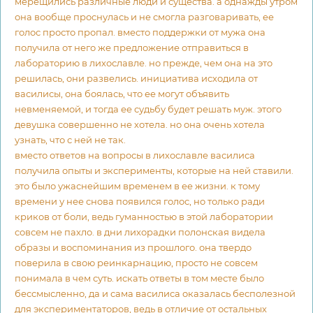
мерещились различные люди и существа. а однажды утром
она вообще проснулась и не смогла разговаривать, ее
голос просто пропал. вместо поддержки от мужа она
получила от него же предложение отправиться в
лабораторию в лихославле. но прежде, чем она на это
решилась, они развелись. инициатива исходила от
василисы, она боялась, что ее могут объявить
невменяемой, и тогда ее судьбу будет решать муж. этого
девушка совершенно не хотела. но она очень хотела
узнать, что с ней не так.
вместо ответов на вопросы в лихославле василиса
получила опыты и эксперименты, которые на ней ставили.
это было ужаснейшим временем в ее жизни. к тому
времени у нее снова появился голос, но только ради
криков от боли, ведь гуманностью в этой лаборатории
совсем не пахло. в дни лихорадки полонская видела
образы и воспоминания из прошлого. она твердо
поверила в свою реинкарнацию, просто не совсем
понимала в чем суть. искать ответы в том месте было
бессмысленно, да и сама василиса оказалась бесполезной
для экспериментаторов, ведь в отличие от остальных