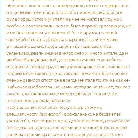
общается. они от нее не отвернулись, но и не поддержали.
в школьные годы василиса особо ничем не выделялась,
была хорошисткой, учителя на нее не жаловались, но и
особо не нахваливали. она не была первой красавицей, но
и не была изгоем. у полонской были друзья, со своей
соседкой по парте девушка сохранила приятельские
отношения до сих пор. в школьные годы василиса
увлекалась различными викторинами, много читала, да и
вообще была девушкой достаточно умной. она любила
историю и литературу, даже участвовала в олимпиадах, но
первых мест никогда не занимала. помимо этого девочке
очень нравился спорт, она всегда мечтала пойти на какие-
нибудь единоборства, но мама настояла на танцах, так как
считала, что девочкам не место в драках. танцы тоже
постепенно увлекли василису.
после школы полонская поступила в спбгу по
специальности “археолог”. к сожалению, на бюджет ей
хватило баллов только по этому направлению, но учеба ей
понравилась. достаточно размеренная жизнь полонской
засияла яркими красками, стоило девушке переехать в