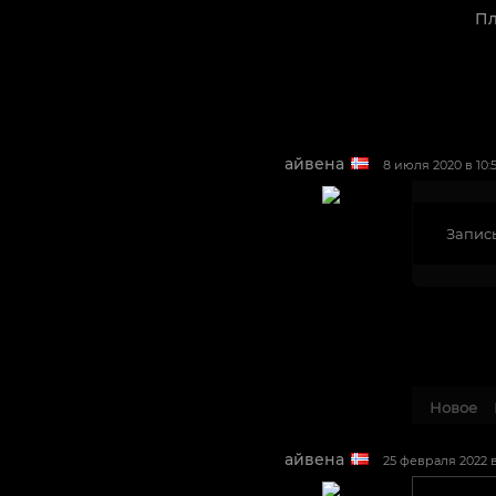
Пл
айвена
8 июля 2020 в 10:5
Запись
Новое
айвена
25 февраля 2022 в 