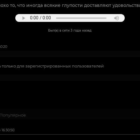
охо то, что иногда всякие глупости доставляют удовольств
Был(а) в сети 3 года назад
0:20
 только для зарегистрированных пользователей
Популярное
16:30:50