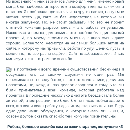
Из всех аналогичных вариантов, лично для меня, именно новый
минд был наиболее интересным и комфортным, да таким он и
остается. Я пробовала прижиться и на других сайтах, но тут мне
уютней всего. Да, сайт не без недостатков, на которые мы
иногда жалуемся. Но, не стоит забывать, что это не проект
опытной команды разработчиков – это работа энтузиастов.
Насколько я помню, для админа это вообще был дипломный
проект. И, по моему скромному мнению, вышло очень даже
хорошо. Более того, несмотря на не самый большой актив на
сайте, к которому мы привыкли, работа по улучшению, пусть и
медленно, но все равно ведётся. Сайт не забрасывается. И как
минимум за это – огромное спасибо.
На протяжении всего времени существования беонминда я
обсуждала его со своими друзьями не один раз. Мы
переживали по поводу багов, на что-то жаловались, делились
новостями, но, каждый раз диалог сводился к тому, что мы
были признательны всей команде, которая работала над
проектом. В последние несколько дней эта беседа стала более
активной, и мы решили, что было бы не плохо поблагодарить
всех, кто вел и ведет работу над сайтом, стараясь для нас. Ведь
одно дело наши обсуждения, о которых знаем лишь мы, и,
совсем другое, сказать спасибо тем, кому мы признательны.
Ребята, большое спасибо вам за ваши старания, вы лучшие <3