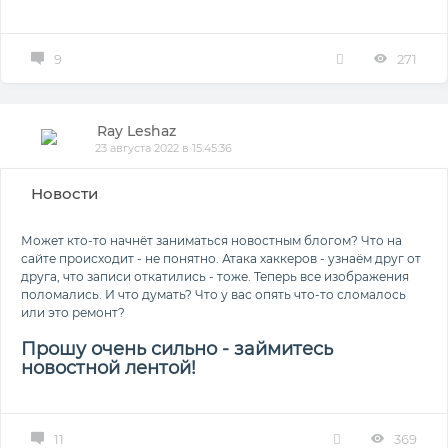
9
271
Ray Leshaz
23 августа 2022 в 15:45:36
Новости
Может кто-то начнёт заниматься новостным блогом? Что на
сайте происходит - не понятно. Атака хаккеров - узнаём друг от
друга, что записи откатились - тоже. Теперь все изображения
поломались. И что думать? Что у вас опять что-то сломалось
или это ремонт?
Прошу очень сильно - займитесь
новостной лентой!
11
369