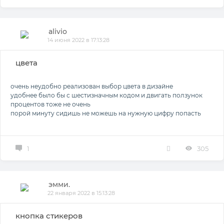
alivio
14 июня 2022 в 17:13:28
цвета
очень неудобно реализован выбор цвета в дизайне
удобнее было бы с шестизначным кодом и двигать ползунок
процентов тоже не очень
порой минуту сидишь не можешь на нужную цифру попасть
1
305
эмми.
22 января 2022 в 15:13:28
кнопка стикеров