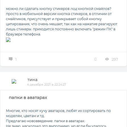
можно ли сделать кнопку стикеров
под
кнопкой смайлов?
просто в мобильной версии кнопка стикеров, в отличии от
смайликов, присутствует и прикрывает собой кнопку
цитирования, что очень мешает, так как на нажатие реагируют
лишь стикеры. приходится постоянно включать "режим ПК" в
браузере телефона.
1
297
тина
4 декабря 2021 в 22:24:27
папки в аватарах
Многие, кто носят кучу аватаров, любят их сортировать по
моделям, цветам и тд.
Предлагаю нововведение: папки в аватарах.
Не знаю, насколько это выполнимо, но если бы удалось