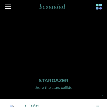
beonmind
Toggle
navigati
STARGAZER
there the stars collide
fall faster