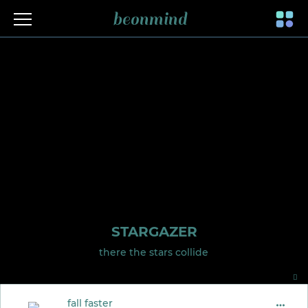
beonmind
Toggle
navigati
STARGAZER
there the stars collide
fall faster