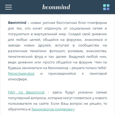
beonmind
Toggle
Beonmind
– новая уютная бесплатная блог-платформа
navigati
для тех, кто хочет отдохнуть от социальных сетей и
погрузиться в виртуальный мир. Создай свой дневник
для любых целей, общайся на форумах, знакомься и
заводи новых друзей, вступай в сообщества на
различные тематики: фотошоп, ролевые, знакомства,
тематический флуд и так далее. Выдумай любой ник,
веди дневник или просто общайся на форуме. Чем ты
будешь заниматься на Беонмаинд – решать только тебе!
Регистрируйся
и присоединяйся к ламповой
атмосфере.
FAQ по Beonmind
- здесь будут указаны самые
популярный вопросы, которые могут появиться у нового
пользователя на сайте. Если Ваш вопрос не решён, то
обратитесь в
Техническую поддержку
.