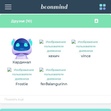
beonmind
Toggle
Друзья (10)
navigati
кекич
vince
Кардинал
Frostie
ferðalangurinn
Показать ещё