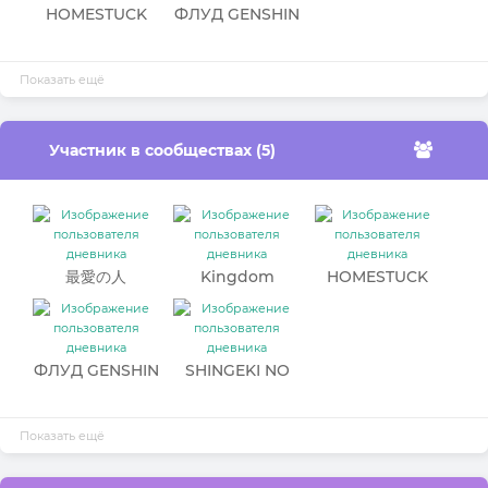
HOMESTUCK
ФЛУД GENSHIN
flood
IMPACT
Показать ещё
Участник в сообществах (5)
最愛の人
Kingdom
HOMESTUCK
flood
ФЛУД GENSHIN
SHINGEKI NO
IMPACT
KYOJIN【FLOO
D】
Показать ещё