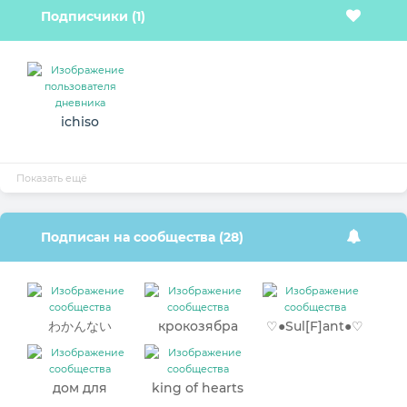
Подписчики (1)
ichiso
Показать ещё
Подписан на сообщества (28)
わかんない
крокозябра
♡●Sul[F]ant●♡
дом для
king of hearts