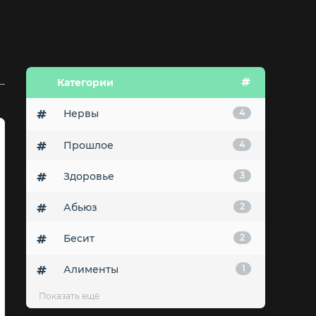
Категории
Нервы
4
Прошлое
4
Здоровье
3
Абьюз
2
Бесит
2
Алименты
1
Показать ещё