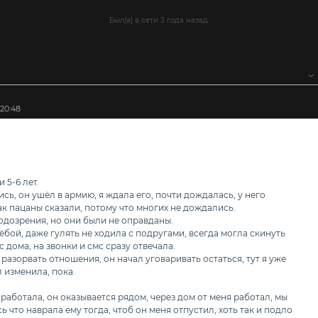
Был(а) в сети 3 года назад
:20:48
 5-6 лет.
сь, он ушёл в армию, я ждала его, почти дождалась, у него
ак пацаны сказали, потому что многих не дождались.
подозрения, но они были не оправданы.
ёбой, даже гулять не ходила с подругами, всегда могла скинуть
с дома, на звонки и смс сразу отвечала.
разорвать отношения, он начал уговаривать остаться, тут я уже
 изменила, пока.
работала, он оказывается рядом, через дом от меня работал, мы
 что наврала ему тогда, чтоб он меня отпустил, хоть так и подло