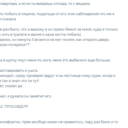
я квартира, и если ты выйдешь отсюда, то с вещами.
то побыть в тишине, подальше от его этих наблюдений что же я
 сказала.
 раз было, что я выхожу а он прямо бежит за мной, куда я только
хоть в туалете и ванне я одна могла побыть).
замок, он минуты 3 возился не мог понять как открыть дверь.
всем потеряла??".
па в шутку пнул меня по ноге, меня это выбесило ещё больше,
азговаривать и ушла.
риходил, сразу проверял вдруг я на лестнице сижу курю, когда я
так и знал что ты тут!
 сказал да....
ал, я думала он заметил его.
ЧАС ПРОСИДЕЛ!!!
 комфортно, прям вообще никак не нравилось, пару раз было и то