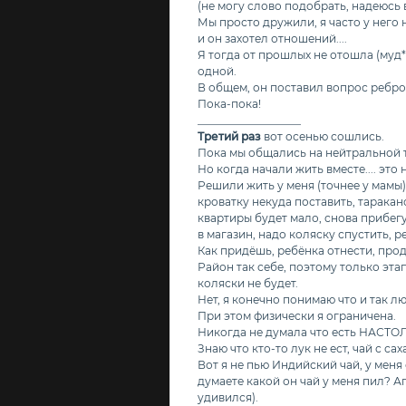
(не могу слово подобрать, надеюсь 
Мы просто дружили, я часто у него 
и он захотел отношений....
Я тогда от прошлых не отошла (муд
одной.
В общем, он поставил вопрос ребром
Пока-пока!
___________________
Третий раз
вот осенью сошлись.
Пока мы общались на нейтральной т
Но когда начали жить вместе.... это не
Решили жить у меня (точнее у мамы)
кроватку некуда поставить, таракано
квартиры будет мало, снова прибегут
в магазин, надо коляску спустить, р
Как придёшь, ребёнка отнести, прод
Район так себе, поэтому только этап
коляски не будет.
Нет, я конечно понимаю что и так лю
При этом физически я ограничена.
Никогда не думала что есть НАСТОЛ
Знаю что кто-то лук не ест, чай с са
Вот я не пью Индийский чай, у меня
думаете какой он чай у меня пил? Аг
удивился).