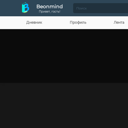
Beonmind
Привет, гость!
Дневник
Профиль
Лента