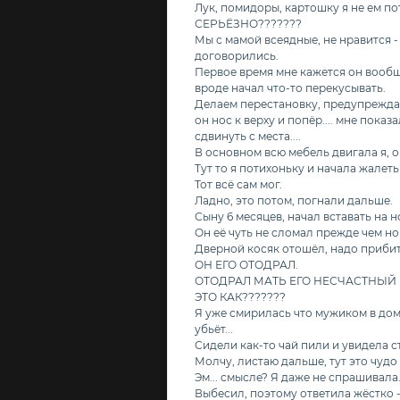
Лук, помидоры, картошку я не ем по
СЕРЬЁЗНО???????
Мы с мамой всеядные, не нравится - 
договорились.
Первое время мне кажется он вообщ
вроде начал что-то перекусывать.
Делаем перестановку, предупреждаю
он нос к верху и попёр.... мне пока
сдвинуть с места....
В основном всю мебель двигала я, о
Тут то я потихоньку и начала жалеть
Тот всё сам мог.
Ладно, это потом, погнали дальше.
Сыну 6 месяцев, начал вставать на н
Он её чуть не сломал прежде чем н
Дверной косяк отошёл, надо прибит
ОН ЕГО ОТОДРАЛ.
ОТОДРАЛ МАТЬ ЕГО НЕСЧАСТНЫЙ 
ЭТО КАК???????
Я уже смирилась что мужиком в доме
убьёт...
Сидели как-то чай пили и увидела с
Молчу, листаю дальше, тут это ч
Эм... смысле? Я даже не спрашивала
Выбесил, поэтому ответила жёстко - 