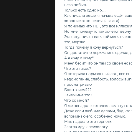
него побыть.
Только есть одно но.....
Как писала выше, я начала ещё чаще 
хорошие отношения. (ага ага)
Я понимаю что НЕТ, это всё иллюзия
Но мне почему-то так хочется вернут
Эта ситуация с гелечкой меня очень 
это, мерзко.
Тогда почему я хочу вернуться?
Он достаточно дерьма мне сделал, 
А я хочу к нему!!!
Меня бесит что он там со своей ново
Что это такое?
Я потеряла нормальный сон, все сны
недомогание; слабость; волосы выпа
просматриваю.
Блин зачем???
Зачем мне это?
Что со мной?
Я же ненадолго отвлеклась а тут опят
Даже если любыми делами, будь то 
вспоминаю его, особенно ночью.
Мне надоело это терпеть.
Завтра иду к психологу.