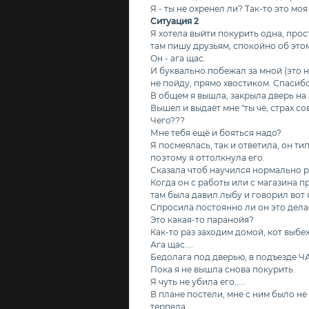
Я - ты не охренел ли? Так-то это мо
Ситуация 2
Я хотела выйти покурить одна, прос
там пишу друзьям, спокойно об этом
Он - ага щас.
И буквально побежал за мной (это не
не пойду, прямо хвостиком. Спасибо 
В общем я вышла, закрыла дверь на 
Вышел и выдаёт мне "ты чё, страх со
Чего???
Мне тебя ещё и бояться надо?
Я посмеялась, так и ответила, он ти
поэтому я оттолкнула его.
Сказала чтоб научился нормально р
Когда он с работы или с магазина п
там была давил лыбу и говорил вот я 
Спросила постоянно ли он это делает,
Это какая-то паранойя?
Как-то раз заходим домой, кот выбеж
Ага щас....
Бедолага под дверью, в подъезде 
Пока я не вышла снова покурить.
Я чуть не убила его.....
В плане постели, мне с ним было не
терпела.