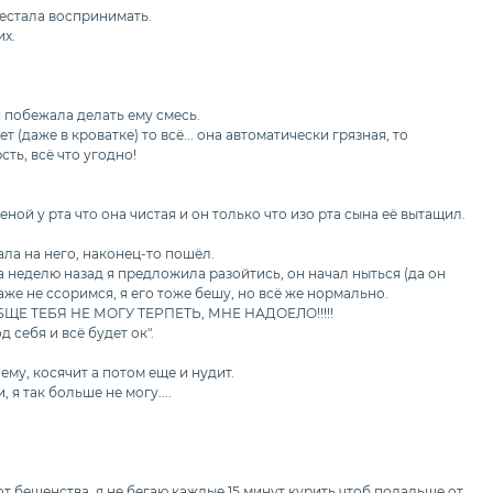
рестала воспринимать.
их.
 побежала делать ему смесь.
т (даже в кроватке) то всё... она автоматически грязная, то
сть, всё что угодно!
ной у рта что она чистая и он только что изо рта сына её вытащил.
ла на него, наконец-то пошёл.
 неделю назад я предложила разойтись, он начал ныться (да он
аже не ссоримся, я его тоже бешу, но всё же нормально.
Е ТЕБЯ НЕ МОГУ ТЕРПЕТЬ, МНЕ НАДОЕЛО!!!!!
 себя и всё будет ок".
оему, косячит а потом еще и нудит.
 я так больше не могу....
т бешенства, я не бегаю каждые 15 минут курить чтоб подальше от