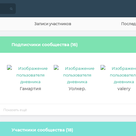
Записи участников
Послед
Подписчики сообщества (16)
Гамартия
Уолкер.
valery
Показать ещё
Участники сообщества (18)