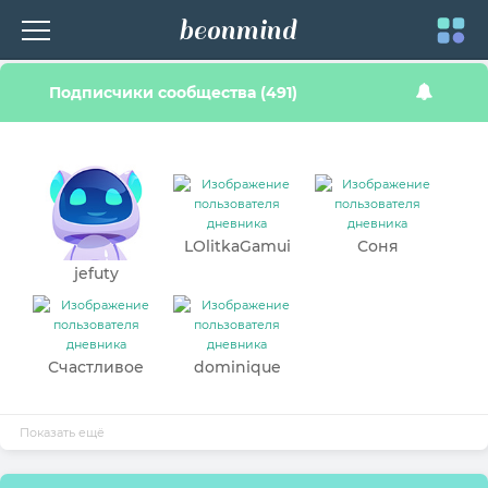
beonmind
Toggle
Подписчики сообщества (491)
navigati
LOlitkaGamui
Соня
jefuty
Счастливое
dominique
солнце.
Показать ещё