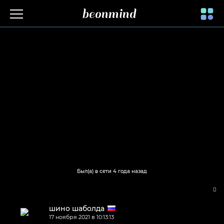
beonmind
Toggle
navigati
Был(а) в сети 4 года назад
шино шаболда
17 ноября 2021 в 10:13:13