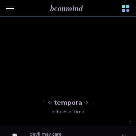
beonmind
Toggle
navigati
「 ✧ tempora ✧ 」
echoes of time
devil may care