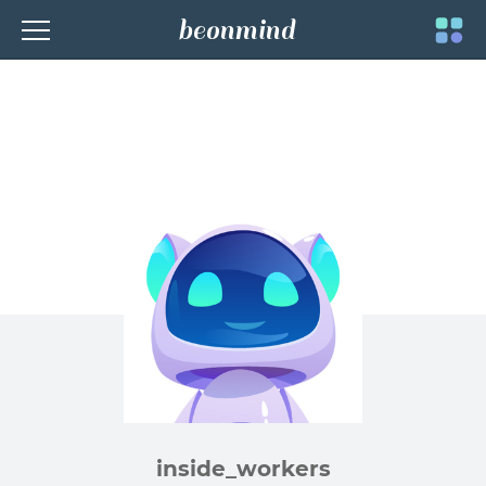
beonmind
Toggle
navigati
inside_workers