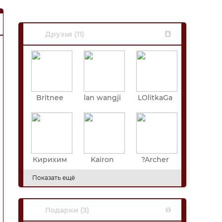
Друзья (11)
Britnee
lan wangji
LOlitkaGa
Walia
mui
Кирихим
Kairon
?Archer
е
Показать ещё
Подарки (3)