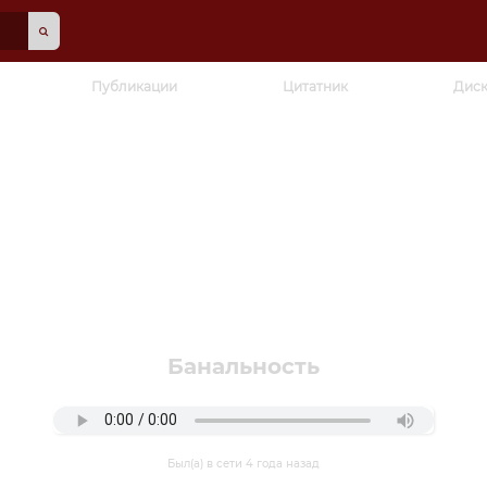
Публикации
Цитатник
Диск
Банальность
Был(а) в сети 4 года назад