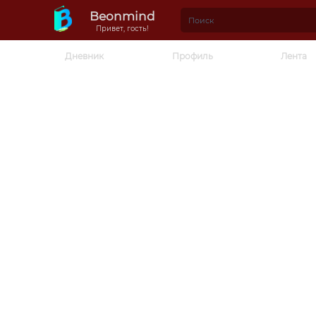
Beonmind
Привет, гость!
Дневник
Профиль
Лента